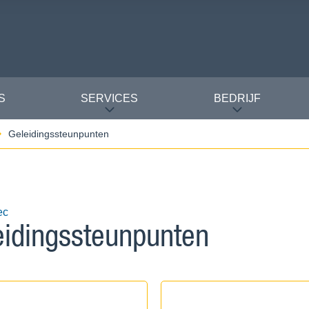
S
SERVICES
BEDRIJF
Geleidingssteunpunten
ec
eidingssteunpunten