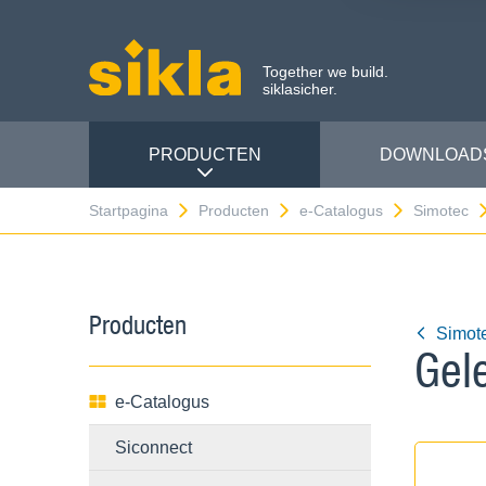
Together we build.
siklasicher.
PRODUCTEN
DOWNLOAD
Startpagina
Producten
e-Catalogus
Simotec
Producten
Simot
Gel
e-Catalogus
Siconnect