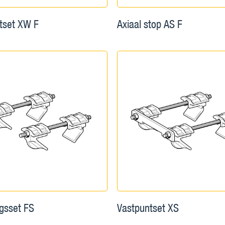
tset XW F
Axiaal stop AS F
ngsset FS
Vastpuntset XS