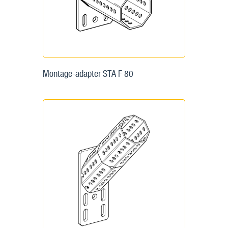
Montage-adapter STA F 80