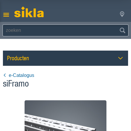
Producten
e-Catalogus
siFramo