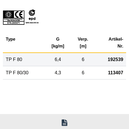
Type
G
Verp.
Artikel-
[kg/m]
[m]
Nr.
TP F 80
6,4
6
192539
TP F 80/30
4,3
6
113407