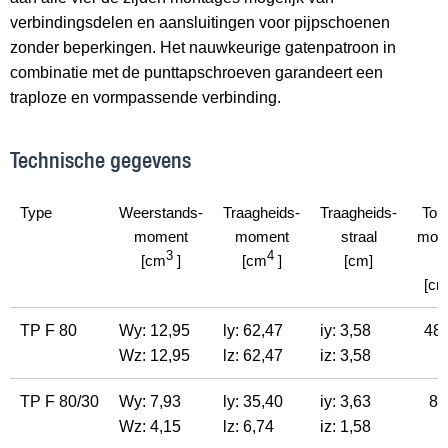
verbindingsdelen en aansluitingen voor pijpschoenen
zonder beperkingen. Het nauwkeurige gatenpatroon in
combinatie met de punttapschroeven garandeert een
traploze en vormpassende verbinding.
Technische gegevens
Type
Weerstands-
Traagheids-
Traagheids-
Tors
moment
moment
straal
mom
3
4
[cm
]
[cm
]
[cm]
l
t
[c
TP F 80
Wy: 12,95
ly: 62,47
iy: 3,58
48,
Wz: 12,95
lz: 62,47
iz: 3,58
TP F 80/30
Wy: 7,93
ly: 35,40
iy: 3,63
8,
Wz: 4,15
lz: 6,74
iz: 1,58