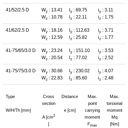
41/52/2.5 D
W
: 13.41
l
: 69.75
i
: 3.11
y
y
y
W
: 10.78
l
: 22.11
i
: 1.75
z
z
z
41/62/2.5 D
W
: 18.16
l
: 112.63
i
: 3.71
y
y
y
W
: 12.59
l
: 25.82
i
: 1.77
z
z
z
41-75/65/3.0 D
W
: 23.24
l
: 151.10
i
: 3.53
y
y
y
W
: 20.54
l
: 77.02
i
: 2.52
z
z
z
41-75/75/3.0 D
W
: 30.66
l
: 230.02
i
: 4.07
y
y
y
W
: 22.83
l
: 85.60
i
: 2.48
z
z
z
Type
Cross
Distance
Max.
Max.
section
point
torsional
W/H/Th [mm]
e [cm]
carrying
moment
2
A [cm
moment
Mq
]
F
[Nm]
max