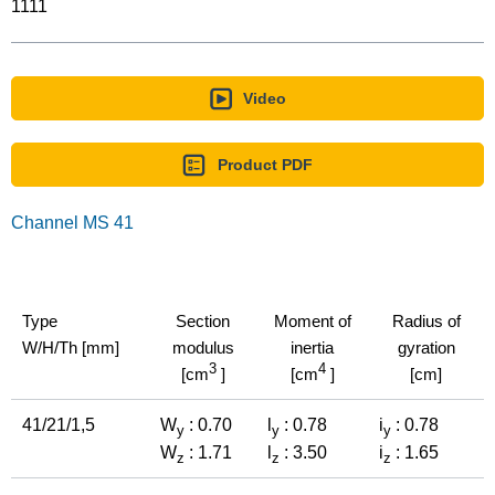
1111
Video
Product PDF
Channel MS 41
Type
Section
Moment of
Radius of
W/H/Th [mm]
modulus
inertia
gyration
3
4
[cm
]
[cm
]
[cm]
41/21/1,5
W
: 0.70
l
: 0.78
i
: 0.78
y
y
y
W
: 1.71
l
: 3.50
i
: 1.65
z
z
z