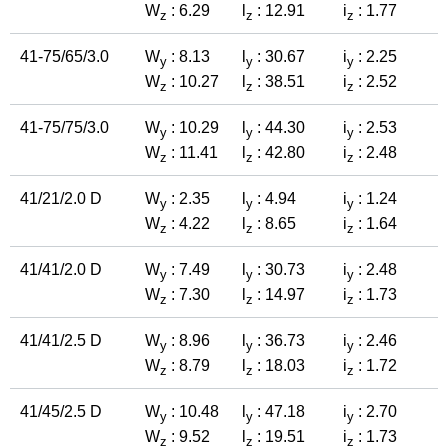
W
: 6.29
l
: 12.91
i
: 1.77
z
z
z
41-75/65/3.0
W
: 8.13
l
: 30.67
i
: 2.25
y
y
y
W
: 10.27
l
: 38.51
i
: 2.52
z
z
z
41-75/75/3.0
W
: 10.29
l
: 44.30
i
: 2.53
y
y
y
W
: 11.41
l
: 42.80
i
: 2.48
z
z
z
41/21/2.0 D
W
: 2.35
l
: 4.94
i
: 1.24
y
y
y
W
: 4.22
l
: 8.65
i
: 1.64
z
z
z
41/41/2.0 D
W
: 7.49
l
: 30.73
i
: 2.48
y
y
y
W
: 7.30
l
: 14.97
i
: 1.73
z
z
z
41/41/2.5 D
W
: 8.96
l
: 36.73
i
: 2.46
y
y
y
W
: 8.79
l
: 18.03
i
: 1.72
z
z
z
41/45/2.5 D
W
: 10.48
l
: 47.18
i
: 2.70
y
y
y
W
: 9.52
l
: 19.51
i
: 1.73
z
z
z